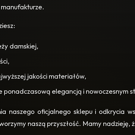
 manufakturze.
iesz:
eży damskiej,
ści,
jwyższej jakości materiałów,
e ponadczasową elegancją i nowoczesnym s
 naszego oficjalnego sklepu i odkrycia wszy
 tworzymy naszą przyszłość. Mamy nadzieję, że