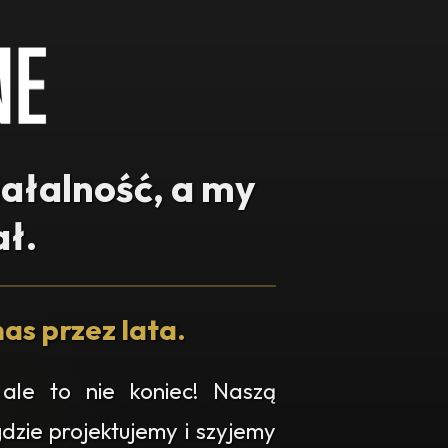
iałalność, a my
ł.
as przez lata.
ale to nie koniec! Naszą
gdzie projektujemy i szyjemy