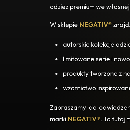
odzież premium we własnej
W sklepie
NEGATIV®
znajdz
autorskie kolekcje odzi
limitowane serie i nowo
produkty tworzone z na
wzornictwo inspirowan
Zapraszamy do odwiedzenia
marki
NEGATIV®
. To tutaj