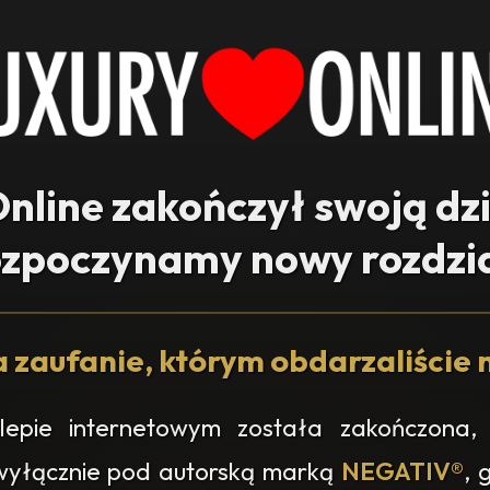
nline zakończył swoją dz
ozpoczynamy nowy rozdzia
 zaufanie, którym obdarzaliście n
epie internetowym została zakończona, 
 wyłącznie pod autorską marką
NEGATIV®
, 