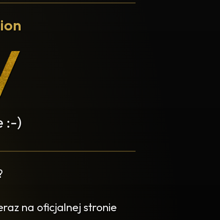
ion
 :-)
?
az na oficjalnej stronie