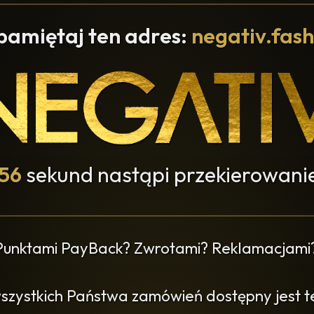
pamiętaj ten adres:
negativ.fash
55
sekund nastąpi przekierowanie
 Punktami PayBack? Zwrotami? Reklamacjami
wszystkich Państwa zamówień dostępny jest ter