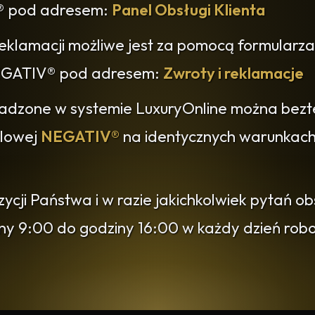
® pod adresem:
Panel Obsługi Klienta
reklamacji możliwe jest za pomocą formularza
 NEGATIV® pod adresem:
Zwroty i reklamacje
adzone w systemie LuxuryOnline można bezt
dlowej
NEGATIV®
na identycznych warunkach 
cji Państwa i w razie jakichkolwiek pytań o
iny 9:00 do godziny 16:00 w każdy dzień ro