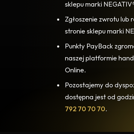
sklepu marki NEGATIV
Zgłoszenie zwrotu lub 
stronie sklepu marki
Punkty PayBack zgrom
naszej platformie han
Online.
Pozostajemy do dyspozy
dostępna jest od godz
792 70 70 70
.