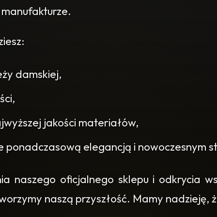
 manufakturze.
iesz:
eży damskiej,
ści,
jwyższej jakości materiałów,
e ponadczasową elegancją i nowoczesnym s
 naszego oficjalnego sklepu i odkrycia wszy
 tworzymy naszą przyszłość. Mamy nadzieję, że