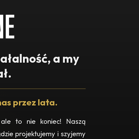
iałalność, a my
ł.
as przez lata.
ale to nie koniec! Naszą
gdzie projektujemy i szyjemy