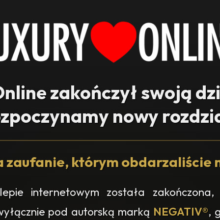
nline zakończył swoją dz
ozpoczynamy nowy rozdzia
 zaufanie, którym obdarzaliście n
epie internetowym została zakończona, 
 wyłącznie pod autorską marką
NEGATIV®
, 