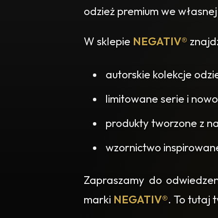
odzież premium we własnej
W sklepie
NEGATIV®
znajdz
autorskie kolekcje odzi
limitowane serie i nowo
produkty tworzone z na
wzornictwo inspirowan
Zapraszamy do odwiedzenia
marki
NEGATIV®
. To tutaj