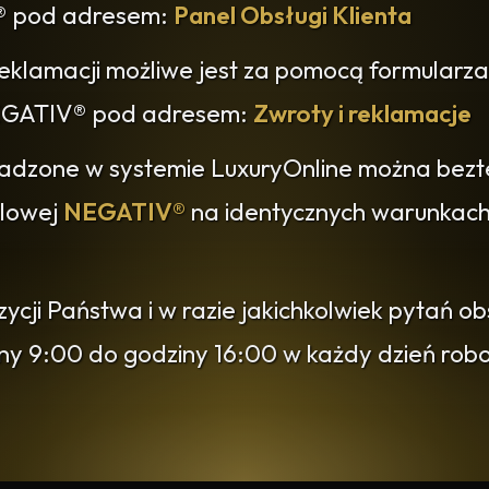
® pod adresem:
Panel Obsługi Klienta
reklamacji możliwe jest za pomocą formularza
 NEGATIV® pod adresem:
Zwroty i reklamacje
adzone w systemie LuxuryOnline można bezt
dlowej
NEGATIV®
na identycznych warunkach 
cji Państwa i w razie jakichkolwiek pytań o
iny 9:00 do godziny 16:00 w każdy dzień ro