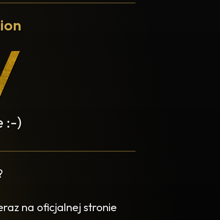
ion
 :-)
?
az na oficjalnej stronie