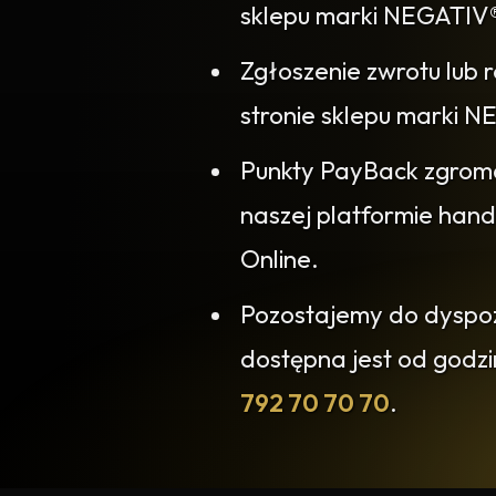
sklepu marki NEGATIV
Zgłoszenie zwrotu lub 
stronie sklepu marki
Punkty PayBack zgrom
naszej platformie han
Online.
Pozostajemy do dyspozy
dostępna jest od godz
792 70 70 70
.