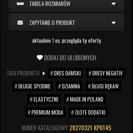
TABELA ROZMIARÓW
ZAPYTANIE O PRODUKT
aktualnie
1
os. przegląda tę ofertę
DODAJ DO ULUBIONYCH
TAGI PRODUKTU
DRES DAMSKI
DRESY NEGATIV
DŁUGIE SPODNIE
DZIANINA
DŁUGI RĘKAW
ELASTYCZNE
MADE IN POLAND
PREMIUM MODA
ZŁOTE DODATKI
NUMER KATALOGOWY
28270321
KP0145