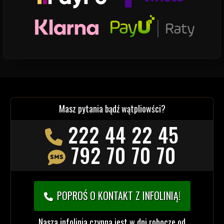
Masz pytania bądź wątpliowści?
222 44 22 45
792 70 70 70
POPROŚ O KONTAKT Z INFOLINIĄ!
Nasza infolinia czynna jest w dni robocze od