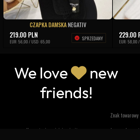
CZAPKA DAMSKA
NEGATIV
219.00
PLN
229.00
SPRZEDANY
EUR: 56,00 / USD: 65,00
EUR: 58,00 
We love
new
friends!
Znak towarowy
Korzystanie z niniejszej witryny oznacza zgodę na wykorzy