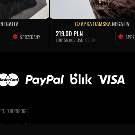
A
NEGATIV
CZAPKA DAMSKA
NEGATIV
219.00
PLN
SPRZEDANY
SPRZ
EUR: 56,00 / USD: 65,00
PO: 018299366.
a dostępu do plików cookies można dokonać w każdym czasie.