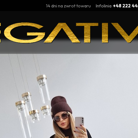
14 dni na zwrot towaru
Infolinia
+48 222 44