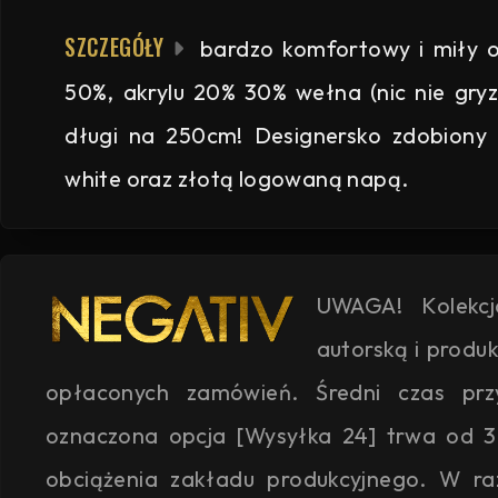
SZCZEGÓŁY
bardzo komfortowy i miły or
50%, akrylu 20% 30% wełna (nic nie gryzi
długi na 250cm! Designersko zdobiony
white oraz złotą logowaną napą.
UWAGA! Kolekc
autorską i produ
opłaconych zamówień. Średni czas przyg
oznaczona opcja [Wysyłka 24] trwa od 3
obciążenia zakładu produkcyjnego. W ra