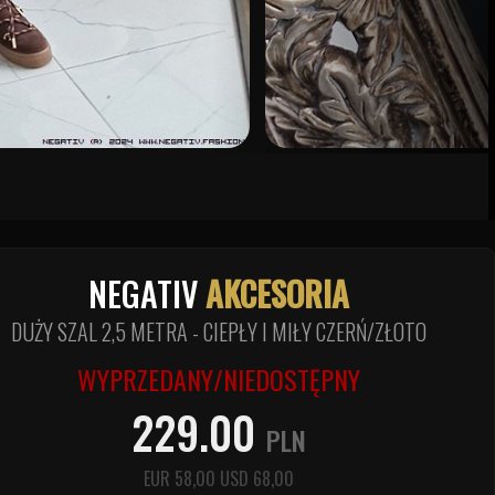
NEGATIV
AKCESORIA
DUŻY SZAL 2,5 METRA - CIEPŁY I MIŁY CZERŃ/ZŁOTO
WYPRZEDANY/NIEDOSTĘPNY
229.00
PLN
EUR
58,00
USD
68,00