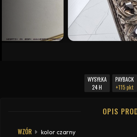
WYSYŁKA
PAYBACK
24 H
+115 pkt
OPIS PRO
WZÓR
kolor czarny