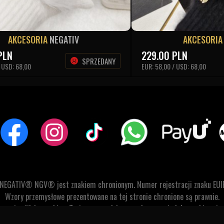
AKCESORIA
NEGATIV
AKCESORI
PLN
229.00
PLN
SPRZEDANY
/ USD: 68,00
EUR: 58,00 / USD: 68,00
 NEGATIV® NGV® jest znakiem chronionym. Numer rejestracji znaku EUI
Wzory przemysłowe prezentowane na tej stronie chronione są prawnie.
stywanie plików cookies. Zmiany warunków przechowywania lub uzyskiwani
GRUPA WECON © 2007-2026. Wszelkie prawa zastrzeżone.