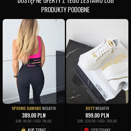
PRODUKTY PODOBNE
SPODNIE DAMSKIE
NEGATIV
BUTY
NEGATIV
389.00
PLN
899.00
PLN
EUR: 99,00 / USD: 116,00
EUR: 229,00 / USD: 269,00
KUP TERAZ
SPRZEDANY