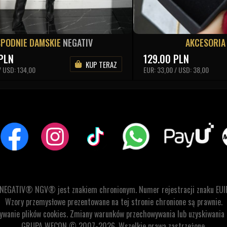
SPODNIE DAMSKIE
NEGATIV
AKCESORI
PLN
129.00
PLN
KUP TERAZ
/ USD: 134,00
EUR: 33,00 / USD: 38,00
 NEGATIV® NGV® jest znakiem chronionym. Numer rejestracji znaku EUI
Wzory przemysłowe prezentowane na tej stronie chronione są prawnie.
stywanie plików cookies. Zmiany warunków przechowywania lub uzyskiwani
GRUPA WECON © 2007-2026. Wszelkie prawa zastrzeżone.