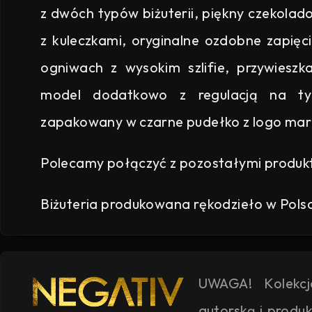
z dwóch typów biżuterii, piękny czekolad
z kuleczkami, oryginalne ozdobne zapięc
ogniwach z wysokim szlifie, przywiesz
model dodatkowo z regulacją na ty
zapakowany w czarne pudełko z logo mar
Polecamy połączyć z pozostałymi produk
Biżuteria produkowana rękodzieło w Pols
UWAGA! Kolekc
autorską i produ