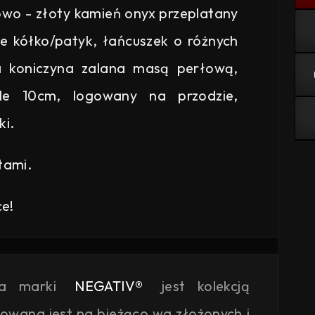
owo - złoty kamień onyx przeplatany
ie kółko/patyk, łańcuszek o różnych
ka koniczyna zalana masą perłową,
le 10cm, logowany na przodzie,
ki.
tami.
ce!
ja marki
NEGATIV®
jest kolekcją
kowana jest na bieżąco wg złożonych i