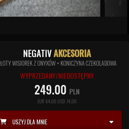
NEGATIV
AKCESORIA
ZŁOTY WISIOREK Z ONYXÓW + KONICZYNA CZEKOLADOWA
WYPRZEDANY/NIEDOSTĘPNY
249.00
PLN
EUR
64,00
USD
74,00
USZYJ DLA MNIE