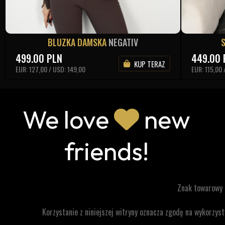
BLUZKA DAMSKA
NEGATIV
499.00
PLN
449.00
KUP TERAZ
EUR: 127,00 / USD: 149,00
EUR: 115,00 
We love
new
friends!
Znak towarowy
Korzystanie z niniejszej witryny oznacza zgodę na wykorzy