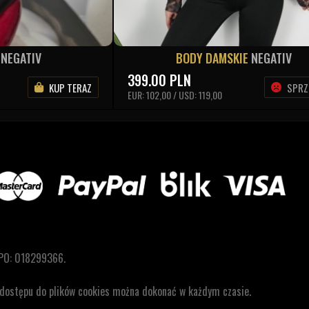
A
NEGATIV
BODY DAMSKIE
NEGATIV
399.00
PLN
KUP TERAZ
SPRZ
EUR: 102,00 / USD: 119,00
PO: 018299366.
a dostępu do plików cookies można dokonać w każdym czasie.