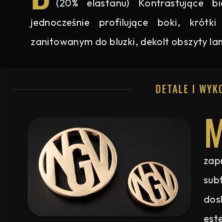
(20% elastanu) Kontrastujące b
jednocześnie profilujące boki, krót
zanitowanym do bluzki, dekolt obszyty l
DETALE I WYK
zap
sub
dos
est