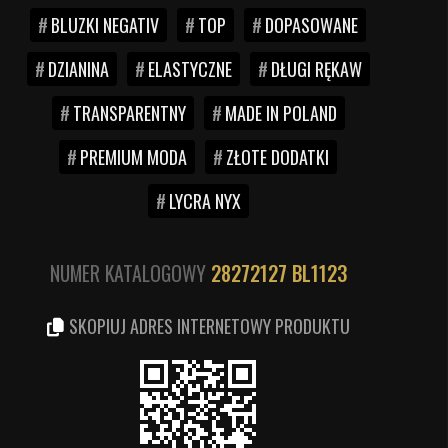
BLUZKI NEGATIV
TOP
DOPASOWANE
DZIANINA
ELASTYCZNE
DŁUGI RĘKAW
TRANSPARENTNY
MADE IN POLAND
PREMIUM MODA
ZŁOTE DODATKI
LYCRA NYX
NUMER KATALOGOWY
28272127
BL1123
SKOPIUJ ADRES INTERNETOWY PRODUKTU