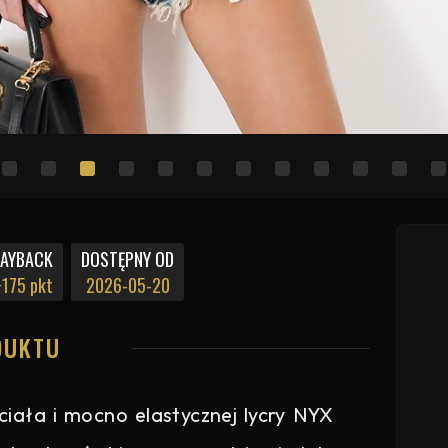
PAYBACK
DOSTĘPNY OD
175 pkt
2026-05-20
DUKTU
ciała i mocno elastycznej lycry NYX