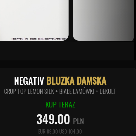
NEGATIV
BLUZKA DAMSKA
CROP TOP LEMON SILK + BIAŁE LAMÓWKI + DEKOLT
KUP TERAZ
349.00
PLN
EUR
89,00
USD
104,00