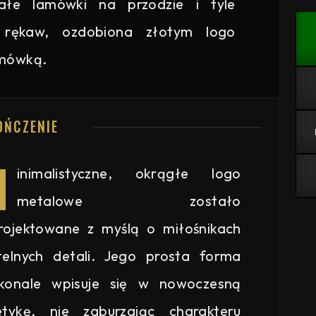
iałe lamówki na przodzie i tyle
ki rękaw, ozdobiona złotym logo
amówką.
OŃCZENIE
M
inimalistyczne, okrągłe logo
metalowe zostało
rojektowane z myślą o miłośnikach
telnych detali. Jego prosta forma
konale wpisuje się w nowoczesną
etykę, nie zaburzając charakteru