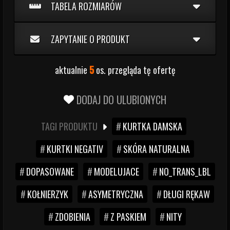
TABELA ROZMIARÓW
ZAPYTANIE O PRODUKT
aktualnie
5
os. przegląda tę ofertę
DODAJ DO ULUBIONYCH
TAGI PRODUKTU
KURTKA DAMSKA
KURTKI NEGATIV
SKÓRA NATURALNA
DOPASOWANE
MODELUJACE
NO_TRANS_LBL
KOŁNIERZYK
ASYMETRYCZNA
DŁUGI RĘKAW
ZDOBIENIA
Z PASKIEM
NITY